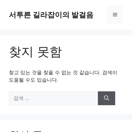
컨
텐
서투른 길라잡이의 발걸음
메
츠
로
뉴
건
너
찾지 못함
뛰
기
찾고 있는 것을 찾을 수 없는 것 같습니다. 검색이
도움될 수도 있습니다.
검
색: