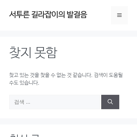
컨
텐
서투른 길라잡이의 발걸음
메
츠
로
뉴
건
너
찾지 못함
뛰
기
찾고 있는 것을 찾을 수 없는 것 같습니다. 검색이 도움될
수도 있습니다.
검
색: