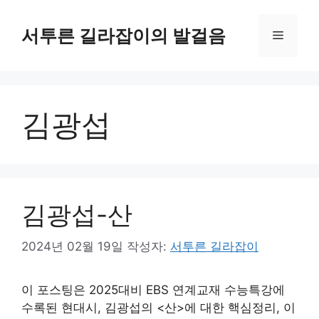
컨
텐
서투른 길라잡이의 발걸음
메
츠
로
뉴
건
너
김광섭
뛰
기
김광섭-산
2024년 02월 19일
작성자:
서투른 길라잡이
이 포스팅은 2025대비 EBS 연계교재 수능특강에
수록된 현대시, 김광섭의 <산>에 대한 핵심정리, 이