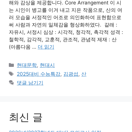
해와 감상을 제공합니다. Core Arrangement 이 시
는 시인이 병고를 이겨 내고 지은 작품으로, 산의 여
러 모습을 서정적인 어조로 의인화하여 표현함으로
써 사람과 자연의 일체감을 형상화하였다. 갈래 :
자유시, 서정시 심상 : 시각적, 청각적, 촉각적 성격 :
철학적, 감각적, 교훈적, 관조적, 관념적 제재 : 산
(아름다움 …
더 읽기
카
현대문학
,
현대시
테
태
2025대비 수능특강
,
김광섭
,
산
고
그
댓글 남기기
리
최신 글