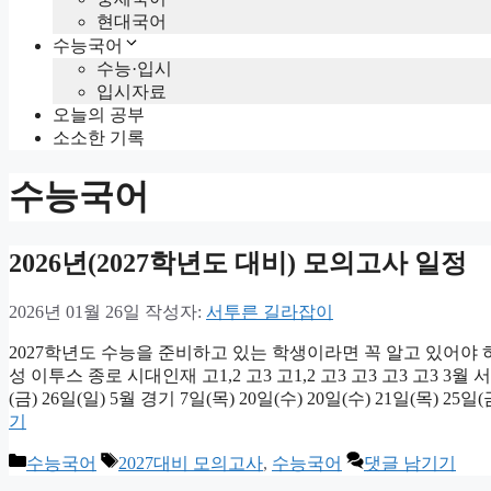
현대국어
수능국어
수능·입시
입시자료
오늘의 공부
소소한 기록
수능국어
2026년(2027학년도 대비) 모의고사 일정
2026년 01월 26일
작성자:
서투른 길라잡이
2027학년도 수능을 준비하고 있는 학생이라면 꼭 알고 있어야 
성 이투스 종로 시대인재 고1,2 고3 고1,2 고3 고3 고3 고3 3월 서울 
(금) 26일(일) 5월 경기 7일(목) 20일(수) 20일(수) 21일(목) 25
기
카
태
수능국어
2027대비 모의고사
,
수능국어
댓글 남기기
테
그