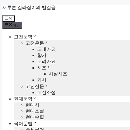
컨
서투른 길라잡이의 발걸음
텐
메
츠
뉴
로
메뉴
건
고전문학
너
고전운문
뛰
고대가요
기
향가
고려가요
시조
사설시조
가사
고전산문
고전소설
현대문학
현대시
현대소설
현대수필
국어문법
중세국어