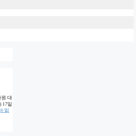
가원 대
) 17일
더 읽