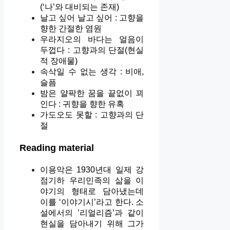
(‘나’와 대비되는 존재)
날고 싶어 날고 싶어 : 고향을
향한 간절한 염원
우라지오의 바다는 얼음이
두껍다 : 고향과의 단절(현실
적 장애물)
속삭일 수 없는 생각 : 비애,
슬픔
밤은 얄팍한 꿈을 끝없이 꾀
인다 : 귀향을 향한 유혹
가도오도 못할 : 고향과의 단
절
Reading material
이용악은 1930년대 일제 강
점기하 우리민족의 삶을 이
야기의 형태로 담아냈는데
이를 ‘이야기시’라고 한다. 소
설에서의 ’리얼리즘’과 같이
현실을 담아내기 위해 그가