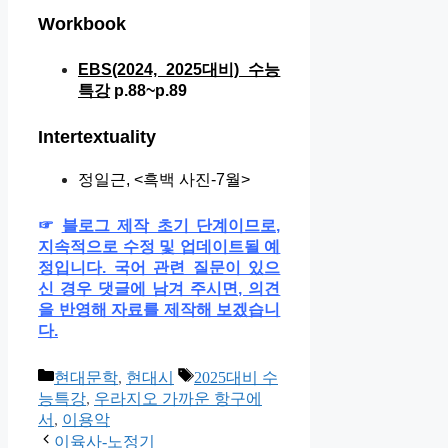
Workbook
EBS(2024, 2025대비) 수능
특강
p.88~p.89
Intertextuality
정일근, <흑백 사진-7월>
☞
블로그 제작 초기 단계이므로,
지속적으로 수정 및 업데이트될 예
정입니다. 국어 관련 질문이 있으
신 경우 댓글에 남겨 주시면, 의견
을 반영해 자료를 제작해 보겠습니
다.
카
태
현대문학
,
현대시
2025대비 수
테
그
능특강
,
우라지오 가까운 항구에
고
서
,
이용악
리
이육사-노정기