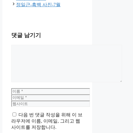
정일근-흑백 사진-7월
댓글 남기기
댓
글
이
름
이
메
웹
일
사
다음 번 댓글 작성을 위해 이 브
이
라우저에 이름, 이메일, 그리고 웹
트
사이트를 저장합니다.