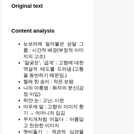
Original text
Content analysis
눈보라에 얼어붙은 섣달 그
름 : 시간적 배경(부정적 이미
지의 고조)
‘얄궂은’, ‘곱게’ : 고향에 대한
역설적 태도를 드러냄.(고통
을 동반하기 때문임.)
찔레 한 송이 : 작은 보람
나의 아롱범 : 화자의 분신(감
정 이입)
하얀 눈 : 고난, 시련
마우재 말 : 고향의 이미지 환
기 → 어머니의 입김
무지개처럼 어질다 : 아름답
고 찬란한 이미지
멧비둘기 : 객관적 상관물