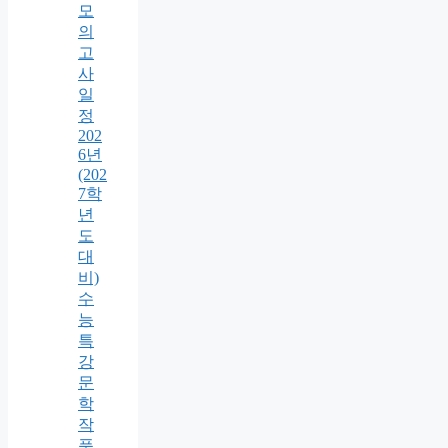
모
의
고
사
일
정
202
6년
(202
7학
년
도
대
비)
수
능
특
강
문
학
작
품