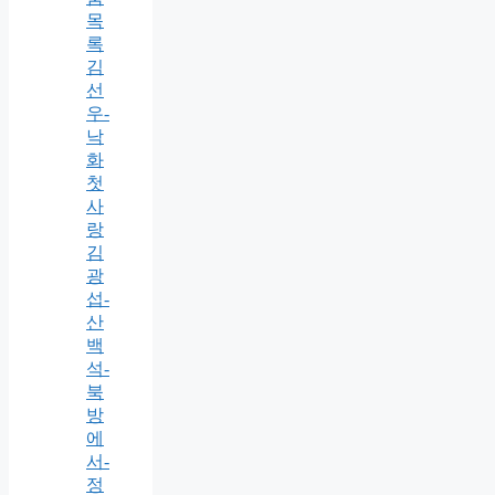
목
록
김
선
우-
낙
화
첫
사
랑
김
광
섭-
산
백
석-
북
방
에
서-
정