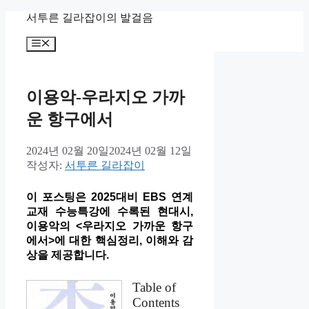
컨
서투른 길라잡이의 발걸음
텐
메
츠
뉴
로
건
너
이용악-우라지오 가까
뛰
운 항구에서
기
2024년 02월 20일
2024년 02월 12일
작성자:
서투른 길라잡이
이 포스팅은 2025대비 EBS 연계
교재 수능특강에 수록된 현대시,
이용악의 <우라지오 가까운 항구
에서>에 대한 핵심정리, 이해와 감
상을 제공합니다.
Table of
Contents